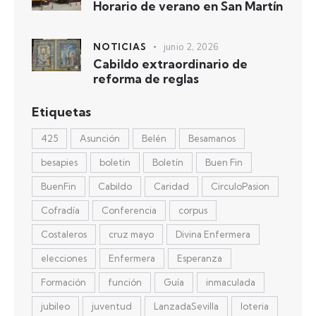
Horario de verano en San Martín
NOTICIAS
junio 2, 2026
Cabildo extraordinario de
reforma de reglas
Etiquetas
425
Asunción
Belén
Besamanos
besapies
boletin
Boletín
Buen Fin
BuenFin
Cabildo
Caridad
CirculoPasion
Cofradía
Conferencia
corpus
Costaleros
cruz mayo
Divina Enfermera
elecciones
Enfermera
Esperanza
Formación
función
Guía
inmaculada
jubileo
juventud
LanzadaSevilla
loteria