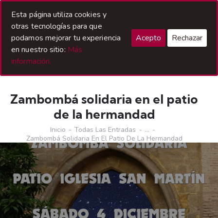
Acceso Hermanos
Esta página utiliza cookies y
otras tecnologías para que
podamos mejorar tu experiencia
Acepto
Rechazar
en nuestro sitio:
Más
información.
Zambombá solidaria en el patio
de la hermandad
Inicio
Todas Las Entradas
...
Zambombá Solidaria En El Patio De La Hermandad