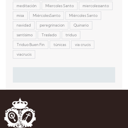
meditación
Miercoles Santo
miercolessanto
misa
MiércolesSanto
Miércoles Santo
navidad
peregrinacion
Quinario
santísimo
Traslado
triduo
Triduo Buen Fin
túnicas
via crucis
viacrucis