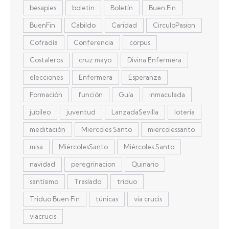
besapies
boletin
Boletín
Buen Fin
BuenFin
Cabildo
Caridad
CirculoPasion
Cofradía
Conferencia
corpus
Costaleros
cruz mayo
Divina Enfermera
elecciones
Enfermera
Esperanza
Formación
función
Guía
inmaculada
jubileo
juventud
LanzadaSevilla
loteria
meditación
Miercoles Santo
miercolessanto
misa
MiércolesSanto
Miércoles Santo
navidad
peregrinacion
Quinario
santísimo
Traslado
triduo
Triduo Buen Fin
túnicas
via crucis
viacrucis