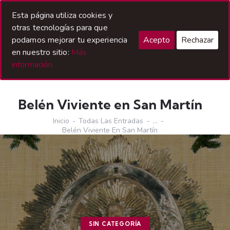
Acceso Hermanos
Esta página utiliza cookies y
otras tecnologías para que
podamos mejorar tu experiencia
Acepto
Rechazar
en nuestro sitio:
Más
información.
Belén Viviente en San Martín
Inicio
Todas Las Entradas
...
Belén Viviente En San Martín
SIN CATEGORÍA