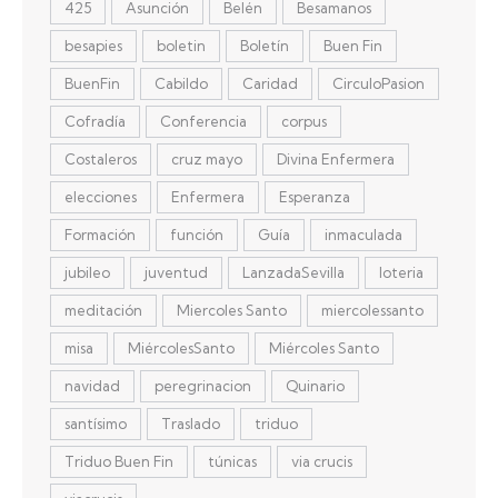
425
Asunción
Belén
Besamanos
besapies
boletin
Boletín
Buen Fin
BuenFin
Cabildo
Caridad
CirculoPasion
Cofradía
Conferencia
corpus
Costaleros
cruz mayo
Divina Enfermera
elecciones
Enfermera
Esperanza
Formación
función
Guía
inmaculada
jubileo
juventud
LanzadaSevilla
loteria
meditación
Miercoles Santo
miercolessanto
misa
MiércolesSanto
Miércoles Santo
navidad
peregrinacion
Quinario
santísimo
Traslado
triduo
Triduo Buen Fin
túnicas
via crucis