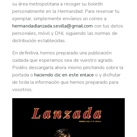
su área metropolitana a recoger su boletín
personalmente en la Hermandad. Para reservar tu
ejemplar, simplemente envíanos un correo a
hermandadlanzada.sevilla@gmail.com
con tus datos
personales, móvil y DNI, siguiendo las normas de
distribución establecidas.
En definitiva, hemos preparado una publicación
cuidada que esperamos sea de vuestro agrado.
Podéis descargarla ahora mismo pinchando sobre la
portada o
haciendo clic en este enlace
o y disfrutar
de toda la información que hemos preparado para
vosotros.