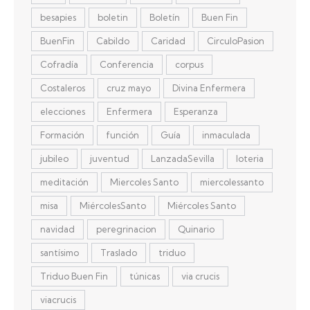
besapies
boletin
Boletín
Buen Fin
BuenFin
Cabildo
Caridad
CirculoPasion
Cofradía
Conferencia
corpus
Costaleros
cruz mayo
Divina Enfermera
elecciones
Enfermera
Esperanza
Formación
función
Guía
inmaculada
jubileo
juventud
LanzadaSevilla
loteria
meditación
Miercoles Santo
miercolessanto
misa
MiércolesSanto
Miércoles Santo
navidad
peregrinacion
Quinario
santísimo
Traslado
triduo
Triduo Buen Fin
túnicas
via crucis
viacrucis