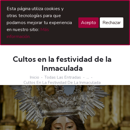
Acceso Hermanos
Esta página utiliza cookies y
otras tecnologías para que
podamos mejorar tu experiencia
Acepto
Rechazar
en nuestro sitio:
Más
información.
Cultos en la festividad de la
Inmaculada
Inicio
Todas Las Entradas
...
Cultos En La Festividad De La Inmaculada