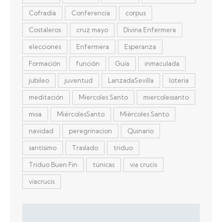
Cofradía
Conferencia
corpus
Costaleros
cruz mayo
Divina Enfermera
elecciones
Enfermera
Esperanza
Formación
función
Guía
inmaculada
jubileo
juventud
LanzadaSevilla
loteria
meditación
Miercoles Santo
miercolessanto
misa
MiércolesSanto
Miércoles Santo
navidad
peregrinacion
Quinario
santísimo
Traslado
triduo
Triduo Buen Fin
túnicas
via crucis
viacrucis