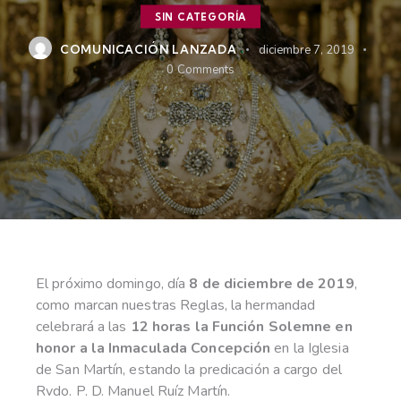
SIN CATEGORÍA
COMUNICACIÓN LANZADA
diciembre 7, 2019
0
Comments
El próximo domingo, día
8 de diciembre de 2019
,
como marcan nuestras Reglas, la hermandad
celebrará a las
12 horas la Función Solemne en
honor a la Inmaculada Concepción
en la Iglesia
de San Martín, estando la predicación a cargo del
Rvdo. P. D. Manuel Ruíz Martín.