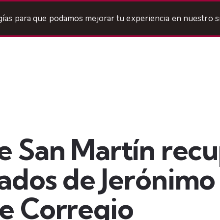
ogías para que podamos mejorar tu experiencia en nuestro si
ermandad
Titulares
Areas
Cofradía
Agenda
de San Martín recu
ados de Jerónimo
e Corregio