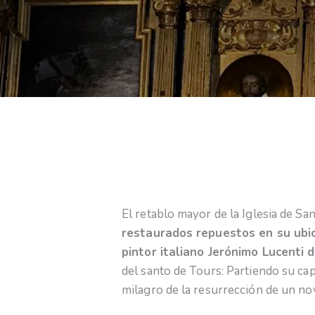
El retablo mayor de la Iglesia de Sa
restaurados repuestos en su ubica
pintor italiano Jerónimo Lucenti 
del santo de Tours: Partiendo su cap
milagro de la resurrección de un nov