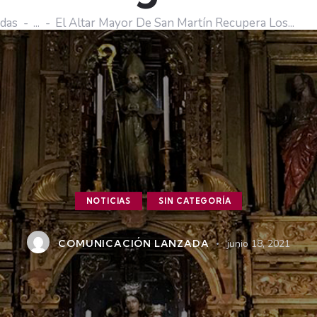
adas
...
El Altar Mayor De San Martín Recupera Los...
NOTICIAS
SIN CATEGORÍA
COMUNICACIÓN LANZADA
junio 18, 2021