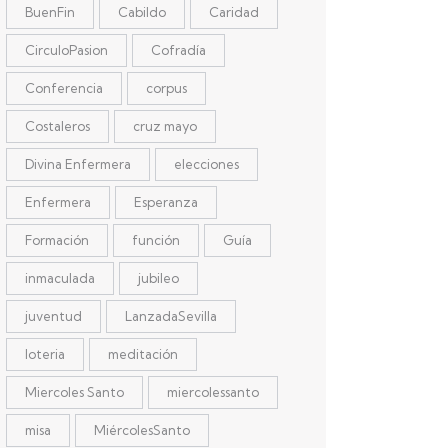
BuenFin
Cabildo
Caridad
CirculoPasion
Cofradía
Conferencia
corpus
Costaleros
cruz mayo
Divina Enfermera
elecciones
Enfermera
Esperanza
Formación
función
Guía
inmaculada
jubileo
juventud
LanzadaSevilla
loteria
meditación
Miercoles Santo
miercolessanto
misa
MiércolesSanto