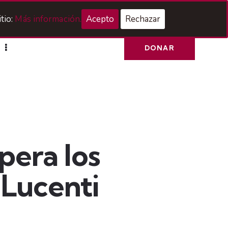
Acceso Hermanos
tio:
Más información.
Acepto
Rechazar
DONAR
pera los
 Lucenti