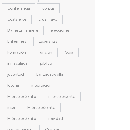
Conferencia
corpus
Costaleros
cruz mayo
Divina Enfermera
elecciones
Enfermera
Esperanza
Formación
función
Guía
inmaculada
jubileo
juventud
LanzadaSevilla
loteria
meditación
Miercoles Santo
miercolessanto
misa
MiércolesSanto
Miércoles Santo
navidad
peregrinacion
Quinario