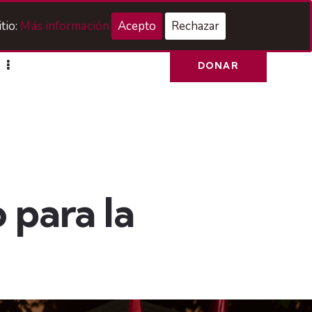
Acceso Hermanos
tio:
Más información.
Acepto
Rechazar
DONAR
 para la