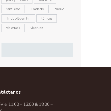
santísimo
Traslado
triduo
Triduo Buen Fin
túnicas
via crucis
viacrucis
táctanos
Vie: 11:00 – 13:00 & 18:00 –