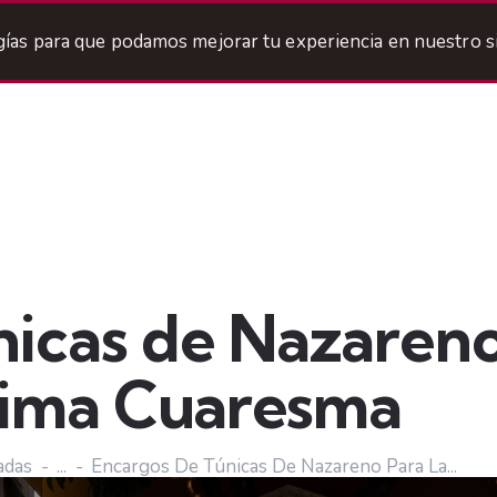
ogías para que podamos mejorar tu experiencia en nuestro si
ermandad
Titulares
Areas
Cofradía
Agenda
icas de Nazareno
ima Cuaresma
adas
...
Encargos De Túnicas De Nazareno Para La...