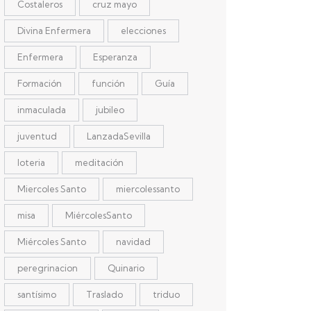
Costaleros
cruz mayo
Divina Enfermera
elecciones
Enfermera
Esperanza
Formación
función
Guía
inmaculada
jubileo
juventud
LanzadaSevilla
loteria
meditación
Miercoles Santo
miercolessanto
misa
MiércolesSanto
Miércoles Santo
navidad
peregrinacion
Quinario
santísimo
Traslado
triduo