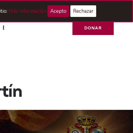
Acceso Hermanos
tio:
Más información.
Acepto
Rechazar
DONAR
tín