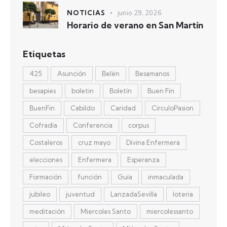
NOTICIAS
junio 29, 2026
Horario de verano en San Martín
Etiquetas
425
Asunción
Belén
Besamanos
besapies
boletin
Boletín
Buen Fin
BuenFin
Cabildo
Caridad
CirculoPasion
Cofradía
Conferencia
corpus
Costaleros
cruz mayo
Divina Enfermera
elecciones
Enfermera
Esperanza
Formación
función
Guía
inmaculada
jubileo
juventud
LanzadaSevilla
loteria
meditación
Miercoles Santo
miercolessanto