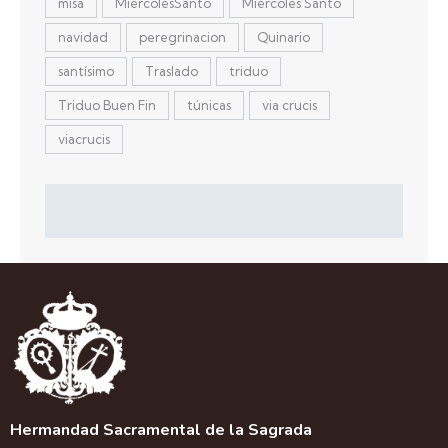
misa
MiércolesSanto
Miércoles Santo
navidad
peregrinacion
Quinario
santísimo
Traslado
triduo
Triduo Buen Fin
túnicas
via crucis
viacrucis
Hermandad Sacramental de la Sagrada