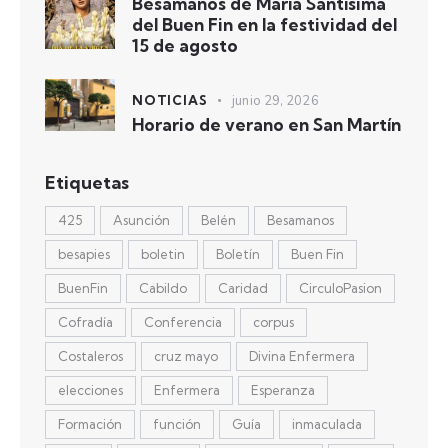
Besamanos de María Santísima
del Buen Fin en la festividad del
15 de agosto
NOTICIAS
junio 29, 2026
Horario de verano en San Martín
Etiquetas
425
Asunción
Belén
Besamanos
besapies
boletin
Boletín
Buen Fin
BuenFin
Cabildo
Caridad
CirculoPasion
Cofradía
Conferencia
corpus
Costaleros
cruz mayo
Divina Enfermera
elecciones
Enfermera
Esperanza
Formación
función
Guía
inmaculada