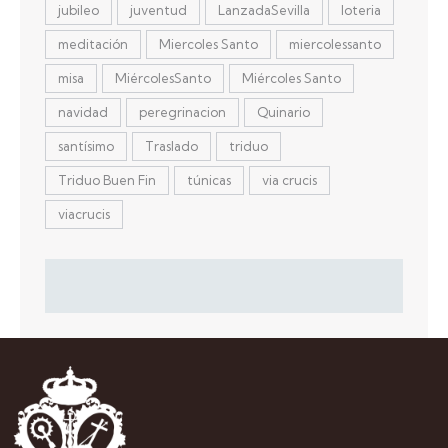
jubileo
juventud
LanzadaSevilla
loteria
meditación
Miercoles Santo
miercolessanto
misa
MiércolesSanto
Miércoles Santo
navidad
peregrinacion
Quinario
santísimo
Traslado
triduo
Triduo Buen Fin
túnicas
via crucis
viacrucis