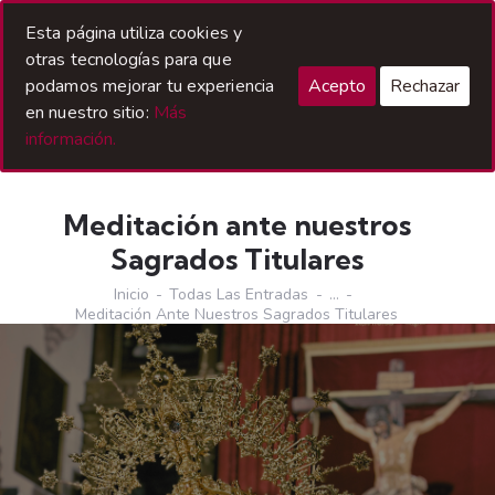
Acceso Hermanos
Esta página utiliza cookies y
otras tecnologías para que
podamos mejorar tu experiencia
Acepto
Rechazar
en nuestro sitio:
Más
información.
Meditación ante nuestros
Sagrados Titulares
Inicio
Todas Las Entradas
...
Meditación Ante Nuestros Sagrados Titulares